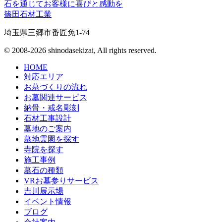
石を通じてお客様に喜びと感動を
篠田石材工業
埼玉県三郷市番匠免1-74
© 2008-2026 shinodasekizai, All rights reserved.
HOME
対応エリア
お墓づくりの流れ
お墓関連サービス
納骨・戒名彫刻
石材工事設計
墓地のご案内
墓地霊園を探す
寺院を探す
施工事例
墓石の種類
VRお墓参りサービス
吉川展示場
イベント情報
ブログ