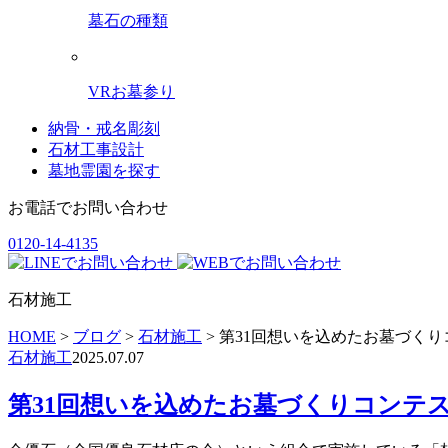
墓石の種類
VRお墓参り
納骨・戒名彫刻
石材工事設計
墓地霊園を探す
お電話でお問い合わせ
0120-14-4135
石材施工
HOME
>
ブログ
>
石材施工
>
第31回想いを込めたお墓づく
石材施工
2025.07.07
第31回想いを込めたお墓づくりコンテ