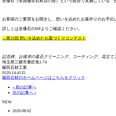
全優石（全国優良石材店の会）という組合で実施している「
お客様のご要望をお聞きし、想いを込めたお墓作りのお手伝
詳しくは全優石のHPよりご確認ください。
→第31回 想いを込めたお墓づくりコンテスト
記念碑、お彼岸の墓石クリーニング、コーティング、花立て
埼玉県三郷市番匠免1-74
篠田石材工業
0120-14-4135
篠田石材のホームページはこちらをクリック
« 前の記事へ
次の記事へ »
NEW
2026.08.02