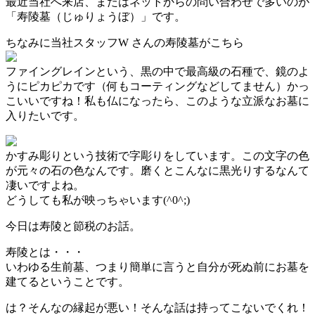
最近当社へ来店、またはネットからの問い合わせで多いのが
「寿陵墓（じゅりょうぼ）」です。
ちなみに当社スタッフW さんの寿陵墓がこちら
ファイングレインという、黒の中で最高級の石種で、鏡のよ
うにピカピカです（何もコーティングなどしてません）かっ
こいいですね！私も仏になったら、このような立派なお墓に
入りたいです
。
かすみ彫りという技術で字彫りをしています。この文字の色
が元々の石の色なんです
。
磨くとこんなに黒光りするなんて
凄いですよね
。
どうしても私が映っちゃいます(^0^;)
今日は寿陵と節税のお話
。
寿陵とは・・・
いわゆる生前墓、つまり簡単に言うと自分が死ぬ前にお墓を
建てるということです。
は？そんなの縁起が悪い！そんな話は持ってこないでくれ！