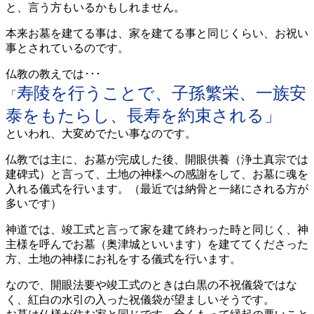
と、言う方もいるかもしれません。
本来お墓を建てる事は、家を建てる事と同じくらい、お祝い
事とされているのです。
仏教の教えでは･･･
寿陵を行うことで、子孫繁栄、一族安
「
泰をもたらし、長寿を約束される」
といわれ、大変めでたい事なのです。
仏教では主に、お墓が完成した後、開眼供養（浄土真宗では
建碑式）と言って、土地の神様への感謝をして、お墓に魂を
入れる儀式を行います。（最近では納骨と一緒にされる方が
多いです）
神道では、竣工式と言って家を建て終わった時と同じく、神
主様を呼んでお墓（奥津城といいます）を建ててくださった
方、土地の神様にお礼をする儀式を行います。
なので、開眼法要や竣工式のときは白黒の不祝儀袋ではな
く、紅白の水引の入った祝儀袋が望ましいそうです。