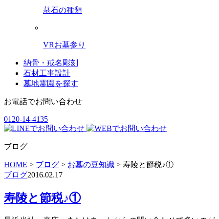
墓石の種類
VRお墓参り
納骨・戒名彫刻
石材工事設計
墓地霊園を探す
お電話でお問い合わせ
0120-14-4135
ブログ
HOME
>
ブログ
>
お墓の豆知識
>
寿陵と節税♪①
ブログ
2016.02.17
寿陵と節税♪①