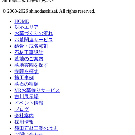
埼玉県三郷市番匠免1-74
© 2008-2026 shinodasekizai, All rights reserved.
HOME
対応エリア
お墓づくりの流れ
お墓関連サービス
納骨・戒名彫刻
石材工事設計
墓地のご案内
墓地霊園を探す
寺院を探す
施工事例
墓石の種類
VRお墓参りサービス
吉川展示場
イベント情報
ブログ
会社案内
採用情報
篠田石材工業の歴史
お問い合わせ