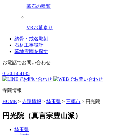
墓石の種類
VRお墓参り
納骨・戒名彫刻
石材工事設計
墓地霊園を探す
お電話でお問い合わせ
0120-14-4135
寺院情報
HOME
>
寺院情報
>
埼玉県
>
三郷市
>
円光院
円光院
（真言宗豊山派）
埼玉県