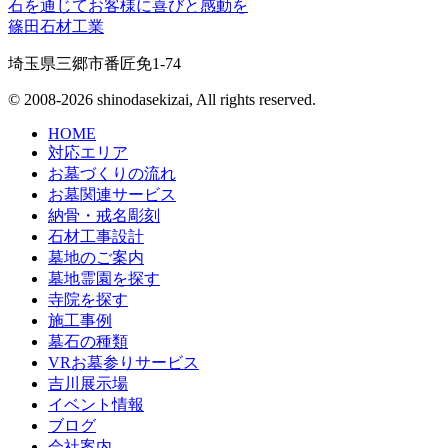
石を通じてお客様に喜びと感動を
篠田石材工業
埼玉県三郷市番匠免1-74
© 2008-2026 shinodasekizai, All rights reserved.
HOME
対応エリア
お墓づくりの流れ
お墓関連サービス
納骨・戒名彫刻
石材工事設計
墓地のご案内
墓地霊園を探す
寺院を探す
施工事例
墓石の種類
VRお墓参りサービス
吉川展示場
イベント情報
ブログ
会社案内