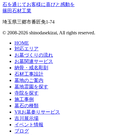
石を通じてお客様に喜びと感動を
篠田石材工業
埼玉県三郷市番匠免1-74
© 2008-2026 shinodasekizai, All rights reserved.
HOME
対応エリア
お墓づくりの流れ
お墓関連サービス
納骨・戒名彫刻
石材工事設計
墓地のご案内
墓地霊園を探す
寺院を探す
施工事例
墓石の種類
VRお墓参りサービス
吉川展示場
イベント情報
ブログ