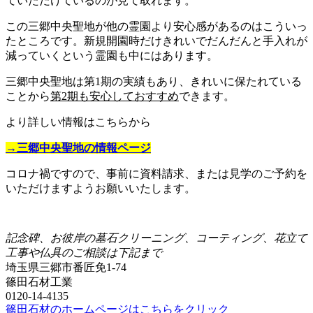
ていただけているのが見て取れます。
この三郷中央聖地が他の霊園より安心感があるのはこういっ
たところです。新規開園時だけきれいでだんだんと手入れが
減っていくという霊園も中にはあります。
三郷中央聖地は第1期の実績もあり、きれいに保たれている
ことから
第2期も安心しておすすめ
できます。
より詳しい情報はこちらから
→三郷中央聖地の情報ページ
コロナ禍ですので、事前に資料請求、または見学のご予約を
いただけますようお願いいたします。
記念碑、お彼岸の墓石クリーニング、コーティング、花立て
工事や仏具のご相談は下記まで
埼玉県三郷市番匠免1-74
篠田石材工業
0120-14-4135
篠田石材のホームページはこちらをクリック