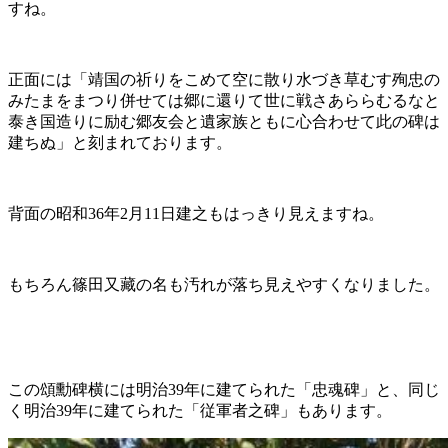
すね。
正面には「靖国の祈りをこめて空に散り水づき草むす殉忠の
みたまをまつり併せては郷に還りて世に戦さあららむるなと
泰き国造りに励む郷友会と遺家族ともに心合わせて此の碑は
建ちぬ」と刻まれております。
背面の昭和36年2月11日建之もはっきり見えますね。
もちろん篠田又藏の名も汚れが落ち見えやすくなりました。
この頌勳碑横には明治39年に建てられた「忠魂碑」と、同じ
く明治39年に建てられた「従軍者之碑」もあります。