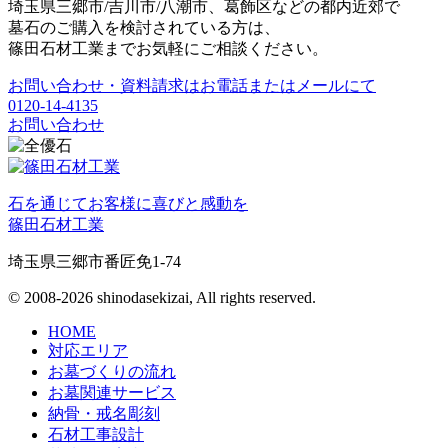
埼玉県三郷市/吉川市/八潮市、葛飾区などの都内近郊で
墓石のご購入を検討されている方は、
篠田石材工業までお気軽にご相談ください。
お問い合わせ・資料請求はお電話またはメールにて
0120-14-4135
お問い合わせ
石を通じてお客様に喜びと感動を
篠田石材工業
埼玉県三郷市番匠免1-74
© 2008-2026 shinodasekizai, All rights reserved.
HOME
対応エリア
お墓づくりの流れ
お墓関連サービス
納骨・戒名彫刻
石材工事設計