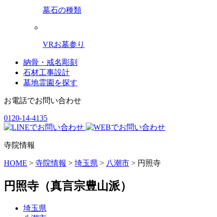
墓石の種類
VRお墓参り
納骨・戒名彫刻
石材工事設計
墓地霊園を探す
お電話でお問い合わせ
0120-14-4135
寺院情報
HOME
>
寺院情報
>
埼玉県
>
八潮市
>
円照寺
円照寺
（真言宗豊山派）
埼玉県