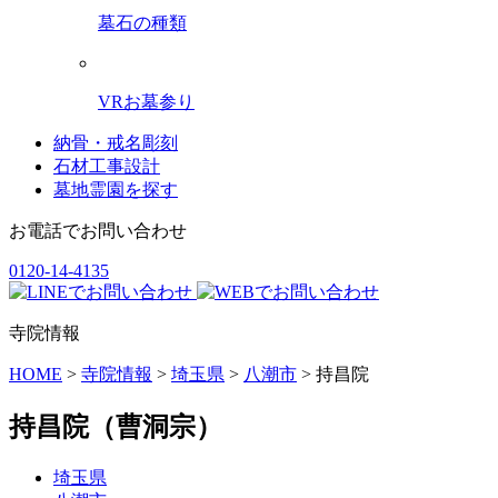
墓石の種類
VRお墓参り
納骨・戒名彫刻
石材工事設計
墓地霊園を探す
お電話でお問い合わせ
0120-14-4135
寺院情報
HOME
>
寺院情報
>
埼玉県
>
八潮市
>
持昌院
持昌院
（曹洞宗）
埼玉県