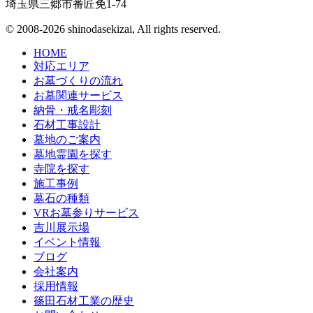
埼玉県三郷市番匠免1-74
© 2008-2026 shinodasekizai, All rights reserved.
HOME
対応エリア
お墓づくりの流れ
お墓関連サービス
納骨・戒名彫刻
石材工事設計
墓地のご案内
墓地霊園を探す
寺院を探す
施工事例
墓石の種類
VRお墓参りサービス
吉川展示場
イベント情報
ブログ
会社案内
採用情報
篠田石材工業の歴史