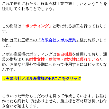
これで長期にわたり、篠田石材工業で施工したということを
証明してくれることでしょう。
この樹脂は
「ポッティング」
と呼ばれる加工を行っておりま
す。
制作は同じ三郷市の「
有限会社ノボル産業
」様
にお願いしま
した。
ノボル産業様のポッティングは
独自樹脂
を使用しており、通
常の樹脂よりも
耐黄変性・耐候性・耐水性に優れている
た
め、お墓など屋外で長期にわたって使用するにはピッタリな
んです。
→有限会社ノボル産業様のHPここをクリック
こういった部分もこだわりを持って作成しています。お墓は
作ったら終わりではありません。施主様と石材店は長いお付
き合いが始まります。