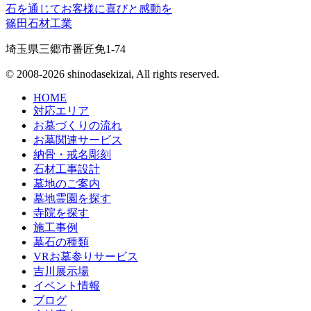
石を通じてお客様に喜びと感動を
篠田石材工業
埼玉県三郷市番匠免1-74
© 2008-2026 shinodasekizai, All rights reserved.
HOME
対応エリア
お墓づくりの流れ
お墓関連サービス
納骨・戒名彫刻
石材工事設計
墓地のご案内
墓地霊園を探す
寺院を探す
施工事例
墓石の種類
VRお墓参りサービス
吉川展示場
イベント情報
ブログ