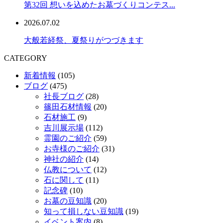
第32回 想いを込めたお墓づくりコンテス...
2026.07.02
大般若経祭、夏祭りがつづきます
CATEGORY
新着情報
(105)
ブログ
(475)
社長ブログ
(28)
篠田石材情報
(20)
石材施工
(9)
吉川展示場
(112)
霊園のご紹介
(59)
お寺様のご紹介
(31)
神社の紹介
(14)
仏教について
(12)
石に関して
(11)
記念碑
(10)
お墓の豆知識
(20)
知って損しない豆知識
(19)
イベント案内
(8)