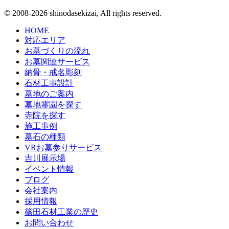
© 2008-2026 shinodasekizai, All rights reserved.
HOME
対応エリア
お墓づくりの流れ
お墓関連サービス
納骨・戒名彫刻
石材工事設計
墓地のご案内
墓地霊園を探す
寺院を探す
施工事例
墓石の種類
VRお墓参りサービス
吉川展示場
イベント情報
ブログ
会社案内
採用情報
篠田石材工業の歴史
お問い合わせ