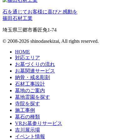
石を通じてお客様に喜びと感動を
篠田石材工業
埼玉県三郷市番匠免1-74
© 2008-2026 shinodasekizai, All rights reserved.
HOME
対応エリア
お墓づくりの流れ
お墓関連サービス
納骨・戒名彫刻
石材工事設計
墓地のご案内
墓地霊園を探す
寺院を探す
施工事例
墓石の種類
VRお墓参りサービス
吉川展示場
イベント情報