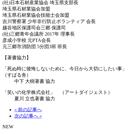
(社)日本石材産業協会 埼玉県支部長
埼玉県石材業協会加盟
埼玉県石材業協会技能士会加盟
吉川警察署 少年非行防止ボランティア 会長
越谷地区保護司会三郷 保護司
(社)三郷青年会議所 2017年 理事長
彦成小学校 元PTA会長
元三郷市消防団 5分団3班 班長
【著書協力】
「死ぬ時に後悔しないために、今日から大切にしたい事」
（すばる舎）
中下 大樹著書 協力
「笑いの化学株式会社」 （アートダイジェスト）
夏川 立也著書 協力
« 前の記事へ
次の記事へ »
NEW