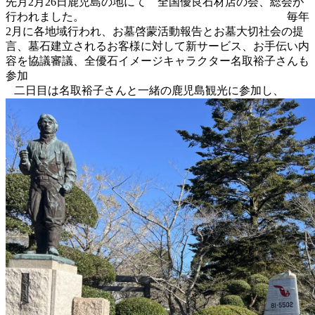
先月2月26日鹿児島の地にて 全国優良石材店の会、総会が
行われました。 毎年
2月に各地域行われ、お墓啓蒙活動報告とお墓大切社会の提
言、墓石建立されるお客様に対して新サービス、お手伝い内
容を協議審議、全優石イメージキャラクター名取裕子さんも
参加
二日目は名取裕子さんと一緒の鹿児島観光に参加し、