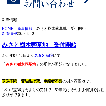
新着情報
HOME
>
新着情報
>
みさと樹木葬墓地 受付開始
新着情報
2020.09.12
みさと樹木葬墓地 受付開始
2020年9月12日より
彦倉延命院
にて
「
みさと樹木葬墓地
」の受付が開始となりました。
宗教不問
、
管理維持費
、
承継者不要
の樹木葬墓地です。
1区画3霊36万円よりの受付で、50年間はそのまま個別でお墓
参りができます。