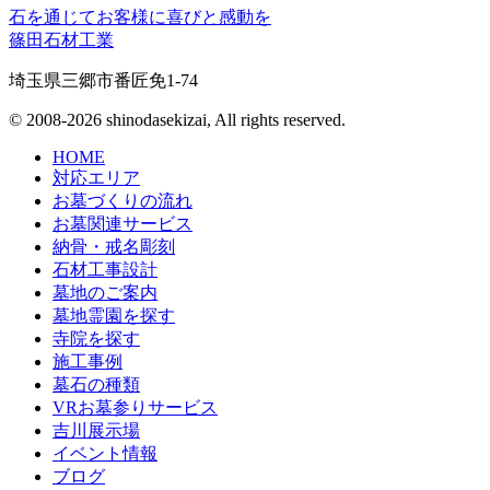
石を通じてお客様に喜びと感動を
篠田石材工業
埼玉県三郷市番匠免1-74
© 2008-2026 shinodasekizai, All rights reserved.
HOME
対応エリア
お墓づくりの流れ
お墓関連サービス
納骨・戒名彫刻
石材工事設計
墓地のご案内
墓地霊園を探す
寺院を探す
施工事例
墓石の種類
VRお墓参りサービス
吉川展示場
イベント情報
ブログ