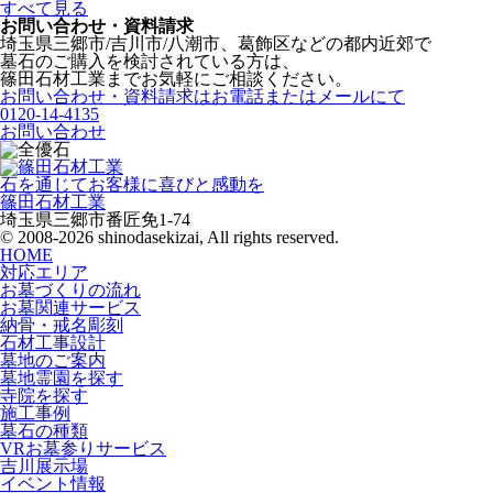
すべて見る
お問い合わせ・資料請求
埼玉県三郷市/吉川市/八潮市、葛飾区などの都内近郊で
墓石のご購入を検討されている方は、
篠田石材工業までお気軽にご相談ください。
お問い合わせ・資料請求はお電話またはメールにて
0120-14-4135
お問い合わせ
石を通じてお客様に喜びと感動を
篠田石材工業
埼玉県三郷市番匠免1-74
© 2008-2026 shinodasekizai, All rights reserved.
HOME
対応エリア
お墓づくりの流れ
お墓関連サービス
納骨・戒名彫刻
石材工事設計
墓地のご案内
墓地霊園を探す
寺院を探す
施工事例
墓石の種類
VRお墓参りサービス
吉川展示場
イベント情報