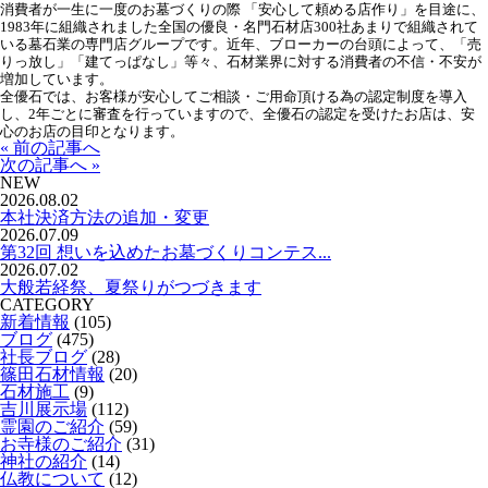
消費者が一生に一度のお墓づくりの際 「安心して頼める店作り」を目途に、
1983年に組織されました全国の優良・名門石材店300社あまりで組織されて
いる墓石業の専門店グループです。近年、ブローカーの台頭によって、「売
りっ放し」「建てっぱなし」等々、石材業界に対する消費者の不信・不安が
増加しています。
全優石では、お客様が安心してご相談・ご用命頂ける為の認定制度を導入
し、2年ごとに審査を行っていますので、全優石の認定を受けたお店は、安
心のお店の目印となります。
« 前の記事へ
次の記事へ »
NEW
2026.08.02
本社決済方法の追加・変更
2026.07.09
第32回 想いを込めたお墓づくりコンテス...
2026.07.02
大般若経祭、夏祭りがつづきます
CATEGORY
新着情報
(105)
ブログ
(475)
社長ブログ
(28)
篠田石材情報
(20)
石材施工
(9)
吉川展示場
(112)
霊園のご紹介
(59)
お寺様のご紹介
(31)
神社の紹介
(14)
仏教について
(12)