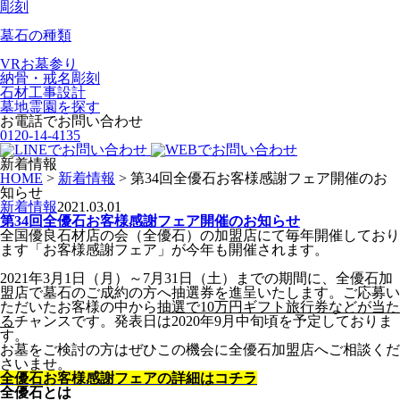
彫刻
墓石の種類
VRお墓参り
納骨・戒名彫刻
石材工事設計
墓地霊園を探す
お電話でお問い合わせ
0120-14-4135
新着情報
HOME
>
新着情報
>
第34回全優石お客様感謝フェア開催のお
知らせ
新着情報
2021.03.01
第34回全優石お客様感謝フェア開催のお知らせ
全国優良石材店の会（全優石）の加盟店にて毎年開催しており
ます「お客様感謝フェア」が今年も開催されます。
2021年3月1日（月）～7月31日（土）までの期間に、全優石加
盟店で墓石のご成約の方へ抽選券を進呈いたします。ご応募い
ただいたお客様の中から
抽選で10万円ギフト旅行券などが当た
る
チャンスです。発表日は2020年9月中旬頃を予定しておりま
す。
お墓をご検討の方はぜひこの機会に全優石加盟店へご相談くだ
さいませ。
全優石お客様感謝フェアの詳細はコチラ
全優石とは