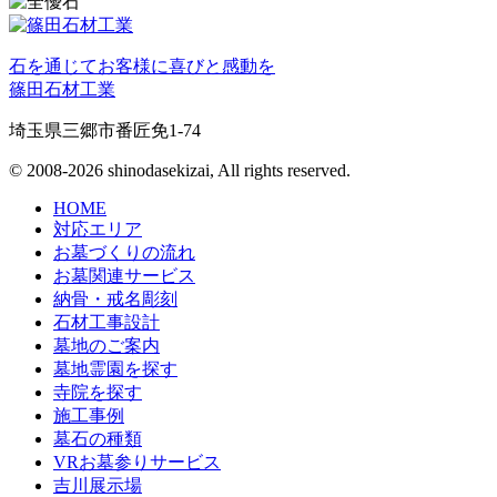
石を通じてお客様に喜びと感動を
篠田石材工業
埼玉県三郷市番匠免1-74
© 2008-2026 shinodasekizai, All rights reserved.
HOME
対応エリア
お墓づくりの流れ
お墓関連サービス
納骨・戒名彫刻
石材工事設計
墓地のご案内
墓地霊園を探す
寺院を探す
施工事例
墓石の種類
VRお墓参りサービス
吉川展示場