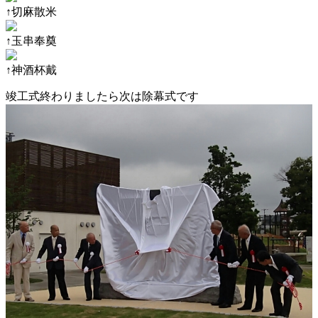
↑切麻散米
↑玉串奉奠
↑神酒杯戴
竣工式終わりましたら次は除幕式です