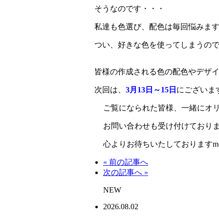
そうなのです・・・
私達も色選び、配色は毎回悩みま
つい、好きな色を使ってしまうの
皆様の作成される色の配色や
デ
ザ
次回は、
3
月
13
日～
15
日
にございま
ご覧になられた皆様、
一緒にオ
お問い合わせも受け付けており
心よりお待ちいたしておりますm(_ 
« 前の記事へ
次の記事へ »
NEW
2026.08.02