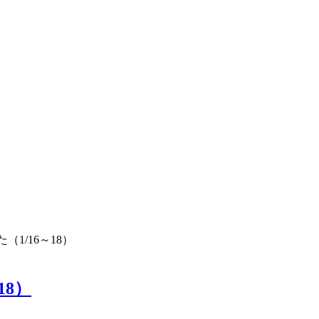
1/16～18）
18）