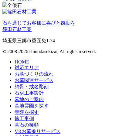
石を通じてお客様に喜びと感動を
篠田石材工業
埼玉県三郷市番匠免1-74
© 2008-2026 shinodasekizai, All rights reserved.
HOME
対応エリア
お墓づくりの流れ
お墓関連サービス
納骨・戒名彫刻
石材工事設計
墓地のご案内
墓地霊園を探す
寺院を探す
施工事例
墓石の種類
VRお墓参りサービス