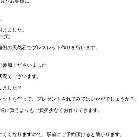
つ買うお客様に
！」
付けました
。
(笑)
月恒例の天然石でブレスレット作りを行います
。
ご参加くださいました
。
状況でございます
。
りました？
レットを作って、プレゼントされてみてはいかがでしょうか？
と普通に買うよりもご負担少なくお作りできます
。
にくくなりますので、事前にご予約頂けると助かります
。