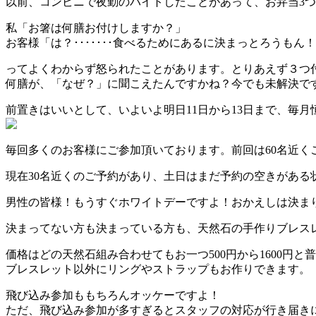
以前、コンビニで夜勤のバイトしたことがあって、お弁当3
私「お箸は何膳お付けしますか？」
お客様「は？･･･････食べるためにあるに決まっとろうもん
ってよくわからず怒られたことがあります
。
とりあえず３つ
何膳が、「なぜ？」に聞こえたんですかね？今でも未解決です
前置きはいいとして、いよいよ明日11日から13日まで、毎
毎回多くのお客様にご参加頂いております。前回は60名近く
現在30名近くのご予約があり、土日はまだ予約の空きがある
男性の皆様！もうすぐホワイトデーですよ！おかえしは決ま
決まってない方も決まっている方も、天然石の手作りブレス
価格はどの天然石組み合わせてもお一つ500円から1600円
ブレスレット以外にリングやストラップもお作りできます。
飛び込み参加ももちろんオッケーですよ！
ただ、飛び込み参加が多すぎるとスタッフの対応が行き届き