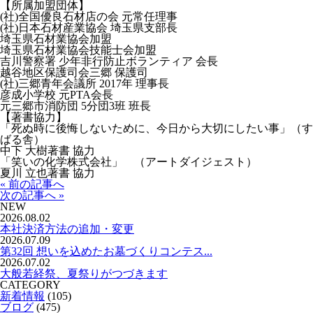
【所属加盟団体】
(社)全国優良石材店の会 元常任理事
(社)日本石材産業協会 埼玉県支部長
埼玉県石材業協会加盟
埼玉県石材業協会技能士会加盟
吉川警察署 少年非行防止ボランティア 会長
越谷地区保護司会三郷 保護司
(社)三郷青年会議所 2017年 理事長
彦成小学校 元PTA会長
元三郷市消防団 5分団3班 班長
【著書協力】
「死ぬ時に後悔しないために、今日から大切にしたい事」（す
ばる舎）
中下 大樹著書 協力
「笑いの化学株式会社」 （アートダイジェスト）
夏川 立也著書 協力
« 前の記事へ
次の記事へ »
NEW
2026.08.02
本社決済方法の追加・変更
2026.07.09
第32回 想いを込めたお墓づくりコンテス...
2026.07.02
大般若経祭、夏祭りがつづきます
CATEGORY
新着情報
(105)
ブログ
(475)