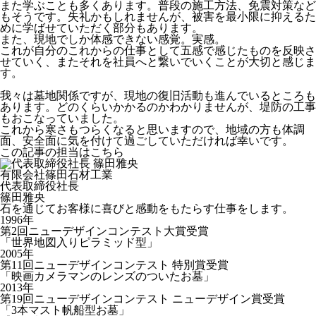
また学ぶことも多くあります。普段の施工方法、免震対策など
もそうです。失礼かもしれませんが、被害を最小限に抑えるた
めに学ばせていただく部分もあります。
また、現地でしか体感できない感覚。実感。
これが自分のこれからの仕事として五感で感じたものを反映さ
せていく、またそれを社員へと繋いでいくことが大切と感じま
す。
我々は墓地関係ですが、現地の復旧活動も進んでいるところも
あります。どのくらいかかるのかわかりませんが、堤防の工事
もおこなっていました。
これから寒さもつらくなると思いますので、地域の方も体調
面、安全面に気を付けて過ごしていただければ幸いです。
この記事の担当はこちら
有限会社篠田石材工業
代表取締役社長
篠田雅央
石を通じてお客様に喜びと感動をもたらす仕事をします。
1996年
第2回ニューデザインコンテスト大賞受賞
「世界地図入りピラミッド型」
2005年
第11回ニューデザインコンテスト 特別賞受賞
「映画カメラマンのレンズのついたお墓」
2013年
第19回ニューデザインコンテスト ニューデザイン賞受賞
「3本マスト帆船型お墓」