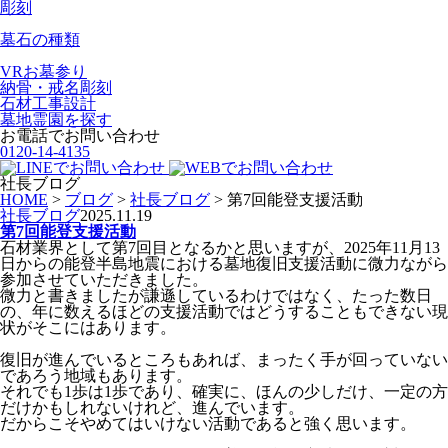
彫刻
墓石の種類
VRお墓参り
納骨・戒名彫刻
石材工事設計
墓地霊園を探す
お電話でお問い合わせ
0120-14-4135
社長ブログ
HOME
>
ブログ
>
社長ブログ
>
第7回能登支援活動
社長ブログ
2025.11.19
第7回能登支援活動
石材業界として第7回目となるかと思いますが、2025年11月13
日からの能登半島地震における墓地復旧支援活動に微力ながら
参加させていただきました。
微力と書きましたが謙遜しているわけではなく、たった数日
の、年に数えるほどの支援活動ではどうすることもできない現
状がそこにはあります。
復旧が進んでいるところもあれば、まったく手が回っていない
であろう地域もあります。
それでも1歩は1歩であり、確実に、ほんの少しだけ、一定の方
だけかもしれないけれど、進んでいます。
だからこそやめてはいけない活動であると強く思います。