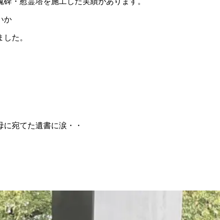
魂碑・慰霊塔を施工した実績があります。
いか
ました。
。
母に宛てた遺書に涙・・