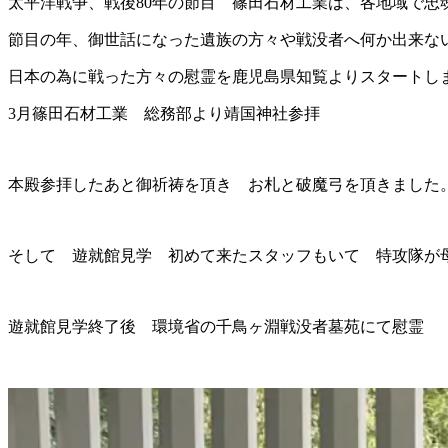
太平洋戦争、戦後80年の節目 篠田石材工業は、各地域で忠
節目の年、御世話になった遺族の方々や戦没者へ何か出来な
日本の為に戦った方々の慰霊を鹿児島県知覧よりスタートし
3月篠田石材工業 総務部より靖国神社参拝
本殿参拝したあと御祈祷を頂き お札と破魔弓を頂きました
そして 遊就館見学 初めて来たスタッフもいて 特攻隊が
遊就館見学終了後 環境省の千鳥ヶ淵戦没者墓苑にて慰霊