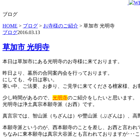
ブログ
HOME
>
ブログ
>
お寺様のご紹介
>
草加市 光明寺
ブログ
2016.03.13
草加市 光明寺
本日は草加市にある光明寺のお寺様に来ております。
昨日より、墓所の合同案内会を行っております
。
にしても、今日は寒い
。
寒い中、ご法要、お参り、ご見学に来てくださる檀家様、お
少し時間があるので、
光明寺
のご紹介をしたいと思います。
光明寺は浄土真宗本願寺派（お西）です。
真言宗では、智山派（ちざんは）や豐山派（ぶざんは）、高
本願寺派というのが、西本願寺のことを差し、お西と言われ
ちなみに東本願寺は真宗大谷派とも言われておりますが･･･こ