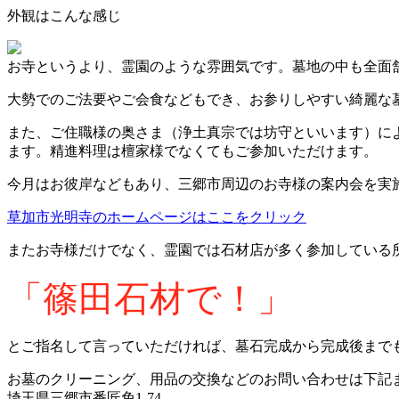
外観はこんな感じ
お寺というより、霊園のような雰囲気です
。
墓地の中も全面
大勢でのご法要やご会食などもでき、お参りしやすい綺麗な
また、ご住職様の奥さま（浄土真宗では坊守といいます）に
ます
。
精進料理は檀家様でなくてもご参加いただけます
。
今月はお彼岸などもあり、三郷市周辺のお寺様の案内会を実
草加市光明寺のホームページはここをクリック
またお寺様だけでなく、霊園では石材店が多く参加している
「篠田石材で！」
とご指名して言っていただければ、墓石完成から完成後まで
お墓のクリーニング、用品の交換などのお問い合わせは下記
埼玉県三郷市番匠免1-74