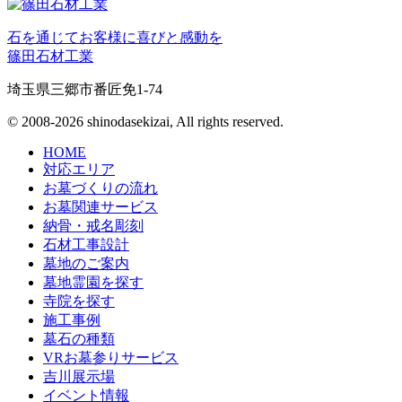
石を通じてお客様に喜びと感動を
篠田石材工業
埼玉県三郷市番匠免1-74
© 2008-2026 shinodasekizai, All rights reserved.
HOME
対応エリア
お墓づくりの流れ
お墓関連サービス
納骨・戒名彫刻
石材工事設計
墓地のご案内
墓地霊園を探す
寺院を探す
施工事例
墓石の種類
VRお墓参りサービス
吉川展示場
イベント情報