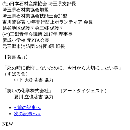
(社)日本石材産業協会 埼玉県支部長
埼玉県石材業協会加盟
埼玉県石材業協会技能士会加盟
吉川警察署 少年非行防止ボランティア 会長
越谷地区保護司会三郷 保護司
(社)三郷青年会議所 2017年 理事長
彦成小学校 元PTA会長
元三郷市消防団 5分団3班 班長
【著書協力】
「死ぬ時に後悔しないために、今日から大切にしたい事」
（すばる舎）
中下 大樹著書 協力
「笑いの化学株式会社」 （アートダイジェスト）
夏川 立也著書 協力
« 前の記事へ
次の記事へ »
NEW