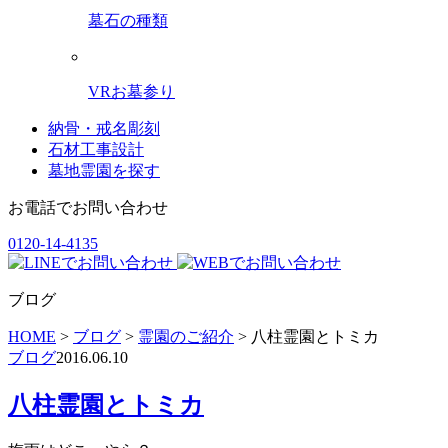
墓石の種類
VRお墓参り
納骨・戒名彫刻
石材工事設計
墓地霊園を探す
お電話でお問い合わせ
0120-14-4135
ブログ
HOME
>
ブログ
>
霊園のご紹介
>
八柱霊園とトミカ
ブログ
2016.06.10
八柱霊園とトミカ