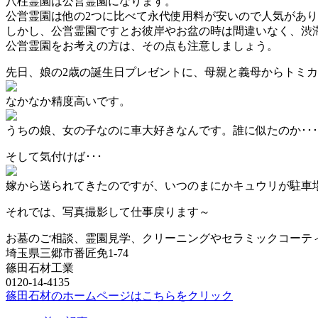
八柱霊園は公営霊園になります。
公営霊園は他の2つに比べて永代使用料が安いので人気があ
しかし、公営霊園ですとお彼岸やお盆の時は間違いなく、渋
公営霊園をお考えの方は、その点も注意しましょう。
先日、娘の2歳の誕生日プレゼントに、母親と義母からトミ
なかなか精度高いです。
うちの娘、女の子なのに車大好きなんです。誰に似たのか･･
そして気付けば･･･
嫁から送られてきたのですが、いつのまにかキュウリが駐車場
それでは、写真撮影して仕事戻ります～
お墓のご相談、霊園見学、クリーニングやセラミックコーテ
埼玉県三郷市番匠免1-74
篠田石材工業
0120-14-4135
篠田石材のホームページはこちらをクリック