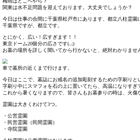
梅雨はどこへやら？
関東は水不足問題を迎えております。大丈夫でしょうか？
今日は仕事の合間に千葉県松戸市にあります、都立八柱霊園
千葉県ですが、都立です。
とにかく、広い
！
広すぎます
！！
東京ドーム20個分の広さです(..;)
お墓の場所を詳しく聞いてから行かないと、絶対わかりませ
車で墓所の近くまで行けます。
今日はここで、墓誌にお戒名の追加彫刻するための字刷りと
字刷り中にスマフォを石の上に置いてたら、高温になりすぎ
これから暑くなりますので、皆さんもお墓参りの時は、火傷
霊園は大きくわけて3つ。
・公営霊園
・民営霊園（民間霊園）
・寺院霊園