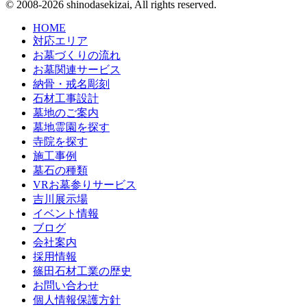
© 2008-2026 shinodasekizai, All rights reserved.
HOME
対応エリア
お墓づくりの流れ
お墓関連サービス
納骨・戒名彫刻
石材工事設計
墓地のご案内
墓地霊園を探す
寺院を探す
施工事例
墓石の種類
VRお墓参りサービス
吉川展示場
イベント情報
ブログ
会社案内
採用情報
篠田石材工業の歴史
お問い合わせ
個人情報保護方針