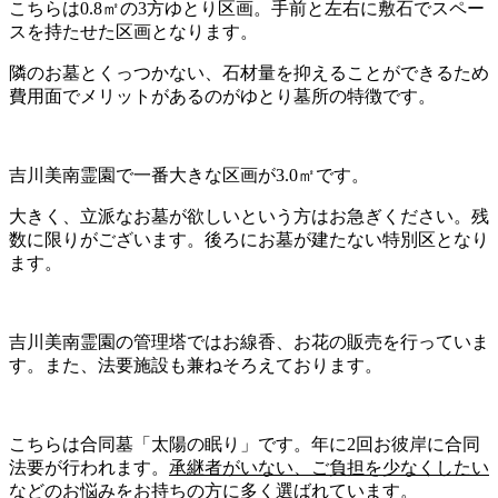
こちらは0.8㎡の3方ゆとり区画。手前と左右に敷石でスペー
スを持たせた区画となります。
隣のお墓とくっつかない、石材量を抑えることができるため
費用面でメリットがあるのがゆとり墓所の特徴です。
吉川美南霊園で一番大きな区画が3.0㎡です。
大きく、立派なお墓が欲しいという方はお急ぎください。残
数に限りがございます。後ろにお墓が建たない特別区となり
ます。
吉川美南霊園の管理塔ではお線香、お花の販売を行っていま
す。また、法要施設も兼ねそろえております。
こちらは合同墓「太陽の眠り」です。年に2回お彼岸に合同
法要が行われます。
承継者がいない、ご負担を少なくしたい
などのお悩みをお持ちの方に多く選ばれています。