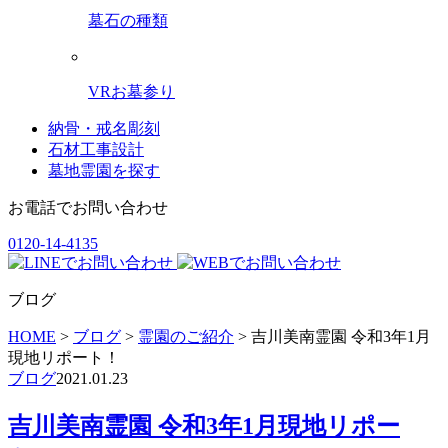
墓石の種類
VRお墓参り
納骨・戒名彫刻
石材工事設計
墓地霊園を探す
お電話でお問い合わせ
0120-14-4135
ブログ
HOME
>
ブログ
>
霊園のご紹介
>
吉川美南霊園 令和3年1月
現地リポート！
ブログ
2021.01.23
吉川美南霊園 令和3年1月現地リポー