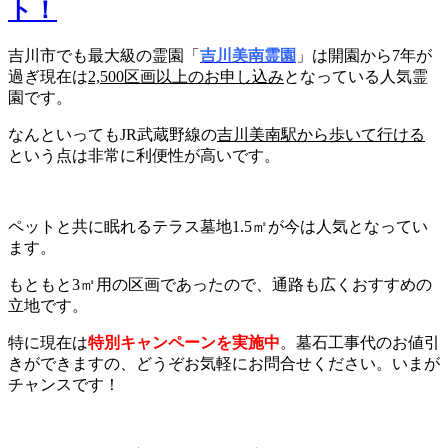
ト！
吉川市でも最大級の霊園「
吉川美南霊園
」は開園から7年が
過ぎ現在は
2,500区画以上のお申し込み
となっている人気霊
園です。
なんといってもJR武蔵野線の
吉川美南駅から歩いて行ける
という点は非常に利便性が高いです。
ペットと共に眠れるテラス墓地1.5㎡が今は人気となってい
ます。
もともと3㎡用の区画であったので、通路も広くおすすめの
立地です。
特に現在は
特別キャンペーンを実施中
。墓石工事代のお値引
きができますの、どうぞお気軽にお問合せください。いまが
チャンスです！